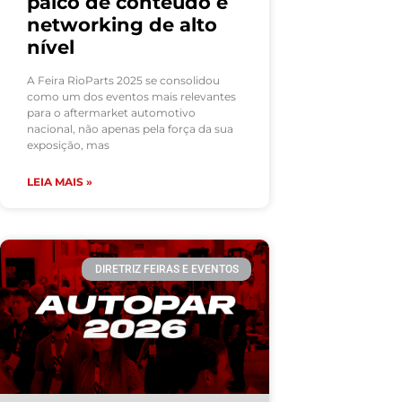
palco de conteúdo e
networking de alto
nível
A Feira RioParts 2025 se consolidou
como um dos eventos mais relevantes
para o aftermarket automotivo
nacional, não apenas pela força da sua
exposição, mas
LEIA MAIS »
DIRETRIZ FEIRAS E EVENTOS