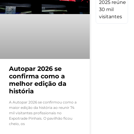
M
V
Autopar 2026 se
confirma como a
melhor edição da
história
A Autopar 2026 se confirmou como a
maior edição da história ao reunir 74
mil visitantes profissionais no
Expotrade Pinhais. O pavilhão ficou
cheio, os