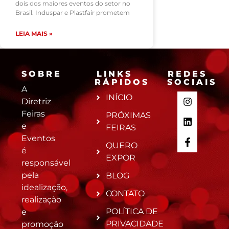
dois dos maiores eventos do setor no
Brasil. Induspar e Plastfair prometem
LEIA MAIS »
SOBRE
LINKS
REDES
RÁPIDOS
SOCIAIS
A
INÍCIO
Diretriz
Feiras
PRÓXIMAS
e
FEIRAS
Eventos
QUERO
é
EXPOR
responsável
pela
BLOG
idealização,
CONTATO
realização
POLÍTICA DE
e
PRIVACIDADE
promoção