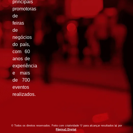
principais
promotoras
de
feiras
de
negócios
do país,
com 60
anos de
experiência
e mais
de 700
eventos
realizados.
© Todos os direitos reservados. Feito com criatividade 💡 para alcançar resultados 📊 por
Págin
a1
Digital
.