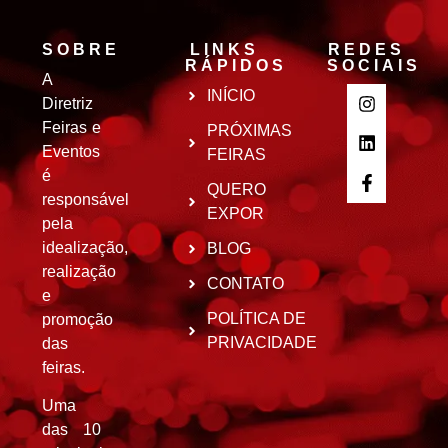
SOBRE
LINKS
REDES
RÁPIDOS
SOCIAIS
A
INÍCIO
Diretriz
Feiras e
PRÓXIMAS
Eventos
FEIRAS
é
QUERO
responsável
EXPOR
pela
idealização,
BLOG
realização
CONTATO
e
POLÍTICA DE
promoção
PRIVACIDADE
das
feiras.
Uma
das 10